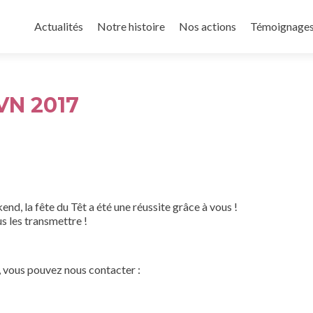
Aller
au
Actualités
Notre histoire
Nos actions
Témoignage
contenu
principal
VN 2017
nd, la fête du Têt a été une réussite grâce à vous !
us les transmettre !
t, vous pouvez nous contacter :