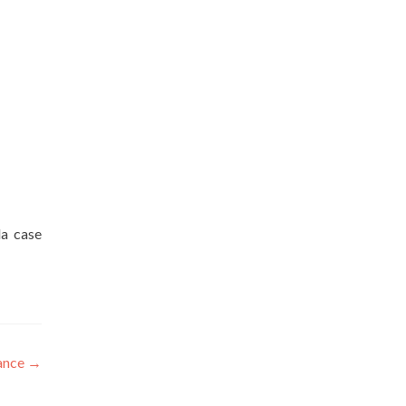
la case
ance
→