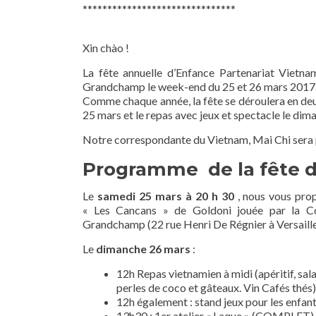
*******************************
Xin chào !
La fête annuelle d’Enfance Partenariat Vietn
Grandchamp le week-end du 25 et 26 mars 2017
Comme chaque année, la fête se déroulera en deu
25 mars et le repas avec jeux et spectacle le dim
Notre correspondante du Vietnam, Mai Chi sera 
Programme de la fête du
Le
samedi 25 mars à 20 h 30
, nous vous prop
« Les Cancans » de Goldoni jouée par la C
Grandchamp (22 rue Henri De Régnier à Versaille
Le
dimanche 26 mars
:
12h Repas vietnamien à midi (apéritif, sal
perles de coco et gâteaux. Vin Cafés thés)
12h également : stand jeux pour les enfant
13h30 : 1er atelier « Laque » (COMPLET),