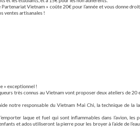
s et les étudiants, et à 15€ pour les non adhérents.
e Partenariat Vietnam » coûte 20€ pour l’année et vous donne droi
os ventes artisanales !
e » exceptionnel !
queurs très connus au Vietnam vont proposer deux ateliers de 20 
’aide notre responsable du Vietnam Mai Chi, la technique de la l
’emporter laque et fuel qui sont inflammables dans l’avion, les p
nfants et ados utiliseront la pierre pour les broyer à l’aide de l’eau