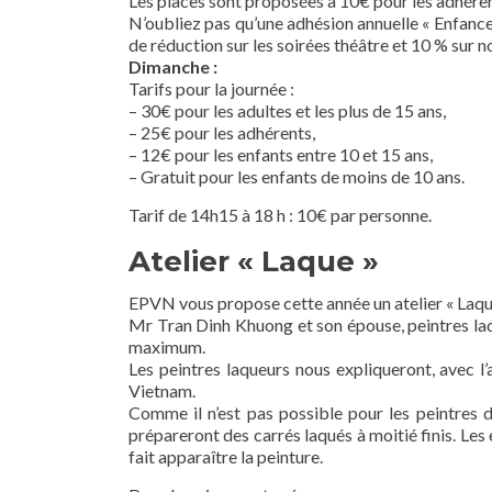
Les places sont proposées à 10€ pour les adhérent
N’oubliez pas qu’une adhésion annuelle « Enfanc
de réduction sur les soirées théâtre et 10 % sur n
Dimanche :
Tarifs pour la journée :
– 30€ pour les adultes et les plus de 15 ans,
– 25€ pour les adhérents,
– 12€ pour les enfants entre 10 et 15 ans,
– Gratuit pour les enfants de moins de 10 ans.
Tarif de 14h15 à 18 h : 10€ par personne.
Atelier « Laque »
EPVN vous propose cette année un atelier « Laqu
Mr Tran Dinh Khuong et son épouse, peintres la
maximum.
Les peintres laqueurs nous expliqueront, avec l
Vietnam.
Comme il n’est pas possible pour les peintres d
prépareront des carrés laqués à moitié finis. Les e
fait apparaître la peinture.