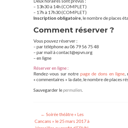
Deux horaires sont prévus :
– 13h30 à 14h (COMPLET)
– 17h à 17h30 (COMPLET)
Inscription obligatoire
, le nombre de places éta
Comment réserver ?
Vous pouvez réserver :
– par téléphone au 06 79 56 75 48
– par mail à contact@epvn.org
– en ligne
Réserver en ligne :
Rendez-vous sur notre
page de dons en ligne
,
« commentaires » la date, le nombre de places rés
Sauvegarder le
permalien
.
Navigation
←
Soirée théâtre « Les
Cancans » le 25 mars 2017 à
des
Versailles au profit d’EPVN