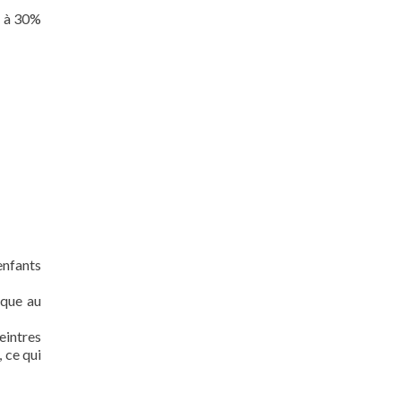
t à 30%
enfants
aque au
eintres
, ce qui