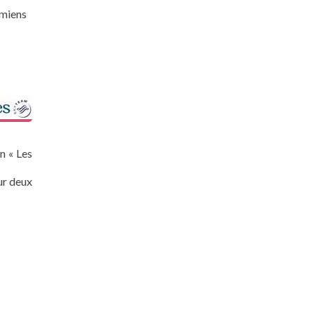
amiens
n « Les
ur deux