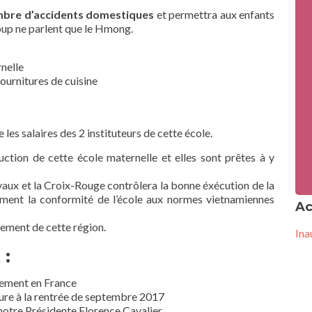
mbre d’accidents domestiques
et permettra aux enfants
oup ne parlent que le Hmong.
rnelle
ournitures de cuisine
es salaires des 2 instituteurs de cette école.
uction de cette école maternelle et elles sont prêtes à y
ravaux et la Croix-Rouge contrôlera la bonne éxécution de la
ement la conformité de l’école aux normes vietnamiennes
Ac
pement de cette région.
Ina
 :
ncement en France
ure à la rentrée de septembre 2017
 notre Présidente Florence Cavalier