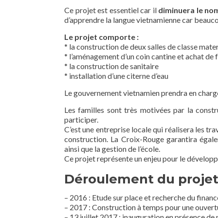
Ce projet est essentiel car il
diminuera le no
d’apprendre la langue vietnamienne car beauc
Le projet comporte :
* la construction de deux salles de classe mate
* l’aménagement d’un coin cantine et achat de f
* la construction de sanitaire
* installation d’une citerne d’eau
Le gouvernement vietnamien prendra en charge l
Les familles sont très motivées par la constr
participer.
C’est une entreprise locale qui réalisera les t
construction. La Croix-Rouge garantira égal
ainsi que la gestion de l’école.
Ce projet représente un enjeu pour le dévelop
Déroulement du projet
– 2016 : Etude sur place et recherche du fina
– 2017 : Construction à temps pour une ouvert
– 13 juillet 2017 : inauguration en présence de