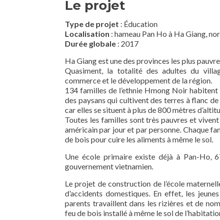
Le projet
Type de projet
: Éducation
Localisation
: hameau Pan Ho à Ha Giang, no
Durée globale
: 2017
Ha Giang est une des provinces les plus pauvr
Quasiment, la totalité des adultes du vil
commerce et le développement de la région.
134 familles de l’ethnie Hmong Noir habitent 
des paysans qui cultivent des terres à flanc de 
car elles se situent à plus de 800 mètres d’altit
Toutes les familles sont très pauvres et vivent
américain par jour et par personne. Chaque fami
de bois pour cuire les aliments à même le sol.
Une école primaire existe déjà à Pan-Ho, 67 
gouvernement vietnamien.
Le projet de construction de l’école maternel
d’accidents domestiques. En effet, les jeune
parents travaillent dans les rizières et de no
feu de bois installé à même le sol de l’habitatio