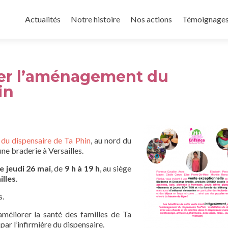
Aller
au
Actualités
Notre histoire
Nos actions
Témoignage
contenu
principal
cer l’aménagement du
in
du dispensaire de Ta Phin
, au nord du
e braderie à Versailles.
e jeudi 26 mai
, de
9 h à 19 h
, au siège
illes
.
s.
méliorer la santé des familles de Ta
par l’infirmière du dispensaire.