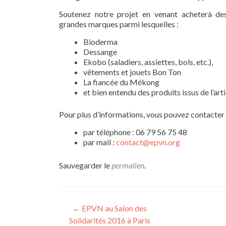
Soutenez notre projet en venant acheterà des
grandes marques parmi lesquelles :
Bioderma
Dessange
Ekobo (saladiers, assiettes, bols, etc.),
vêtements et jouets Bon Ton
La fiancée du Mékong
et bien entendu des produits issus de l’ar
Pour plus d’informations, vous pouvez contacter l
par téléphone : 06 79 56 75 48
par mail :
contact@epvn.org
Sauvegarder le
permalien
.
Navigation
←
EPVN au Salon des
Solidarités 2016 à Paris