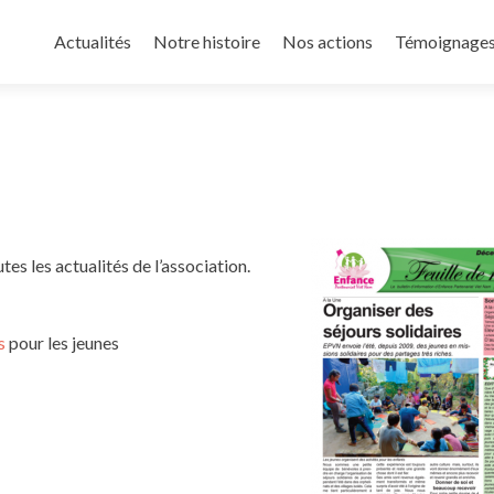
Aller
au
Actualités
Notre histoire
Nos actions
Témoignage
contenu
principal
es les actualités de l’association.
s
pour les jeunes