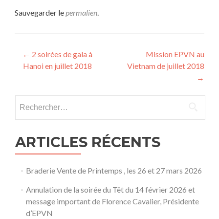
Sauvegarder le
permalien
.
Navigation
←
2 soirées de gala à
Mission EPVN au
Hanoi en juillet 2018
Vietnam de juillet 2018
des
→
articles
Rechercher :
ARTICLES RÉCENTS
Braderie Vente de Printemps , les 26 et 27 mars 2026
Annulation de la soirée du Têt du 14 février 2026 et
message important de Florence Cavalier, Présidente
d’EPVN