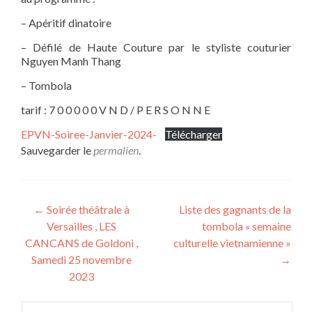
– Apéritif dinatoire
– Défilé de Haute Couture par le styliste couturier
Nguyen Manh Thang
– Tombola
tarif : 7 0 0 0 0 0 V N D / P E R S O N N E
EPVN-Soiree-Janvier-2024-
Télécharger
Sauvegarder le
permalien
.
Navigation
←
Soirée théâtrale à
Liste des gagnants de la
Versailles , LES
tombola « semaine
des
CANCANS de Goldoni ,
culturelle vietnamienne »
articles
Samedi 25 novembre
→
2023
Rechercher :