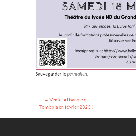
Sauvegarder le
permalien
.
Navigation
←
Vente artisanale et
Tombola en février 2023 !
des
articles