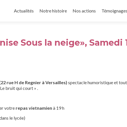
Aller
au
Actualités
Notre histoire
Nos actions
Témoignage
contenu
principal
enise Sous la neige», Samedi 
2 rue H de Regnier à Versailles)
spectacle humoristique et tout
Le bruit qui court » .
er votre
repas vietnamien
à 19 h
ans le lycée)