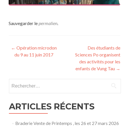
Sauvegarder le
permalien
.
Navigation
←
Opération microdon
Des étudiants de
du 9 au 11 juin 2017
Sciences Po organisent
des
des activités pour les
articles
enfants de Vung Tau
→
Rechercher :
ARTICLES RÉCENTS
Braderie Vente de Printemps , les 26 et 27 mars 2026