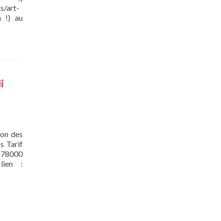
s/art-
n !) au
i
ion des
s Tarif
– 78000
lien :