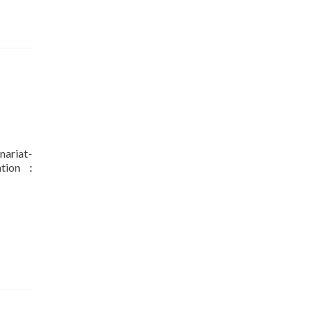
nariat-
ation :