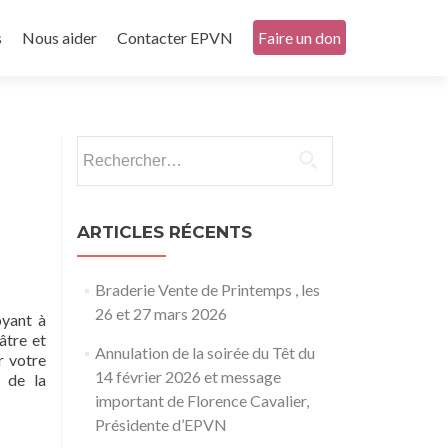
s
Nous aider
Contacter EPVN
Faire un don
Rechercher :
ARTICLES RÉCENTS
Braderie Vente de Printemps , les
26 et 27 mars 2026
oyant à
âtre et
Annulation de la soirée du Têt du
r votre
14 février 2026 et message
 de la
important de Florence Cavalier,
Présidente d’EPVN