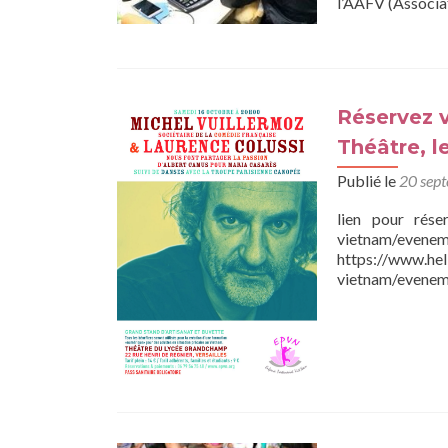
l’AAFV (Associa
Réservez v
Théâtre, l
Publié le
20 sep
lien pour réser
vietnam/evenem
https://www.hel
vietnam/evenem