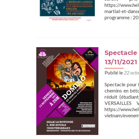
https://www.hel
martial-et-dans
programme : 20 
Spectacle
13/11/2021
Publié le
22 oct
Spectacle pour 
chemins en béto
réduit (étudian
VERSAILLES V
https://www.hel
vietnam/evenem