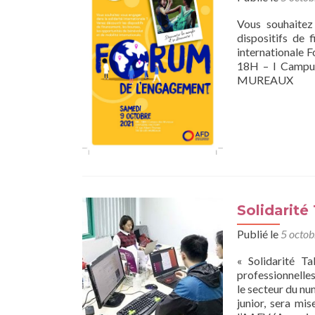
Vous souhaitez 
dispositifs de 
internationale 
18H – I Camp
MUREAUX
Solidarité
Publié le
5 octo
« Solidarité T
professionnelle
le secteur du nu
junior, sera mi