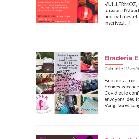
VUILLERMOZ, de
passion d’Alb
aux rythmes et
inscrivez
[…]
Braderie E
Publié le
31 aoû
Bonjour à tous,
bonnes vacances
Covid et le conf
envoyons des fo
Vung Tau et Lon