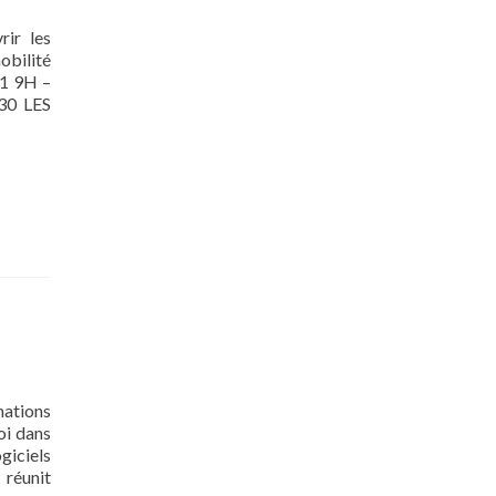
rir les
obilité
21 9H –
30 LES
ations
oi dans
giciels
 réunit