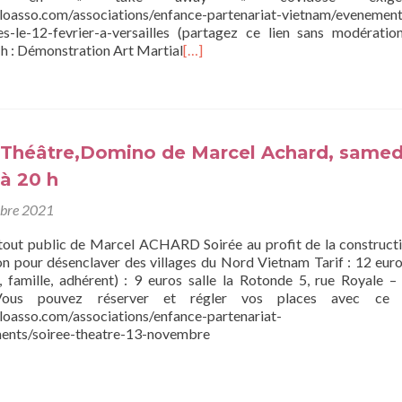
loasso.com/associations/enfance-partenariat-vietnam/evenement
es-le-12-fevrier-a-versailles (partagez ce lien sans modératio
h : Démonstration Art Martial
[…]
 Théâtre,Domino de Marcel Achard, samed
 à 20 h
obre 2021
tout public de Marcel ACHARD Soirée au profit de la construct
n pour désenclaver des villages du Nord Vietnam Tarif : 12 euro
t, famille, adhérent) : 9 euros salle la Rotonde 5, rue Royale 
ous pouvez réserver et régler vos places avec ce 
loasso.com/associations/enfance-partenariat-
ents/soiree-theatre-13-novembre