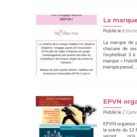
La marque 
Publié le
8 févri
La marque de p
chacune de ses
l’orphelinat 3 
marque « Habille
marque pense
[…
EPVN organ
Publié le
23 janv
EPVN organise so
la soirée du 12 
seront p