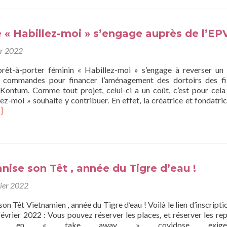
« Habillez-moi » s’engage auprès de l’EP
er 2022
rêt-à-porter féminin « Habillez-moi » s’engage à reverser un
 commandes pour financer l’aménagement des dortoirs des fi
à Kontum. Comme tout projet, celui-ci a un coût, c’est pour cela
z-moi » souhaite y contribuer. En effet, la créatrice et fondatric
]
ise son Têt , année du Tigre d’eau !
ier 2022
n Têt Vietnamien , année du Tigre d’eau ! Voilà le lien d’inscripti
février 2022 : Vous pouvez réserver les places, et réserver les rep
ris en « take away » covidose exig