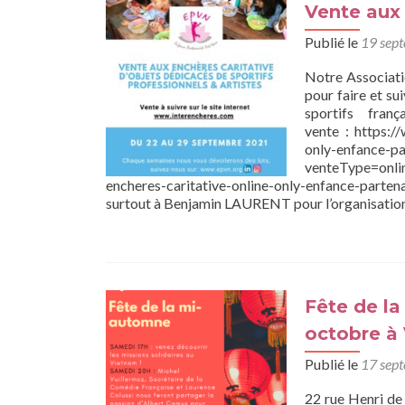
Vente aux 
Publié le
19 sep
Notre Associatio
pour faire et su
sportifs fra
vente : https:/
only-enfance-pa
venteType=onli
encheres-caritative-online-only-enfance-par
surtout à Benjamin LAURENT pour l’organisatio
Fête de l
octobre à 
Publié le
17 sep
22 rue Henri de