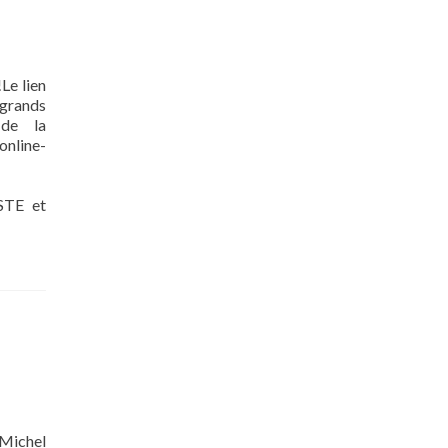
Le lien
 grands
 de la
online-
USTE et
 Michel