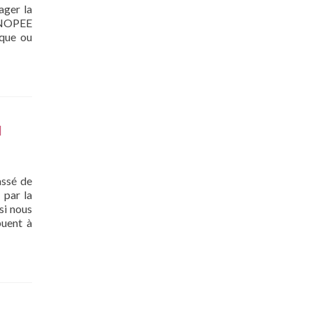
ager la
ANOPEE
èque ou
1
assé de
 par la
si nous
buent à